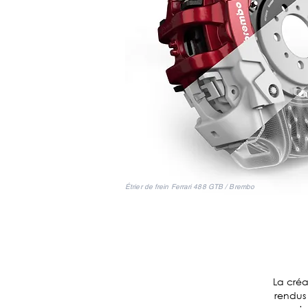
Étrier de frein Ferrari 488 GTB / Brembo
La créa
rendus 