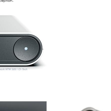
ception.
work NTW 583 / CI-Tech